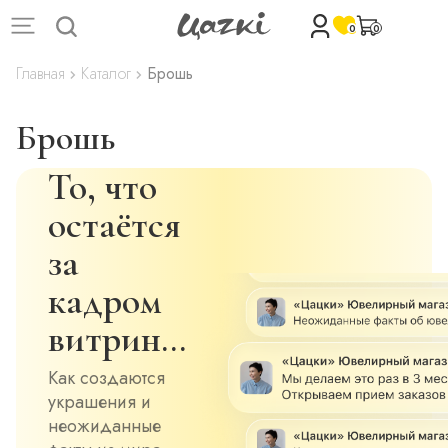
0
0
Главная
Каталог
Брошь
Брошь
То, что
остаётся
за
кадром
витрин…
Как создаются
украшения и
неожиданные