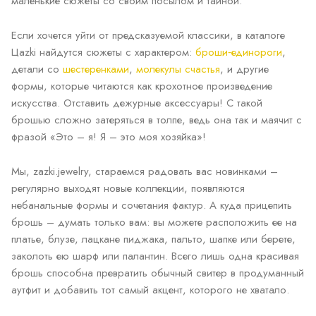
маленькие сюжеты со своим посылом и тайной.
Если хочется уйти от предсказуемой классики, в каталоге
Цаzki найдутся сюжеты с характером:
броши‑единороги
,
детали со
шестеренками
,
молекулы счастья
, и другие
формы, которые читаются как крохотное произведение
искусства. Отставить дежурные аксессуары! С такой
брошью сложно затеряться в толпе, ведь она так и маячит с
фразой «Это – я! Я – это моя хозяйка»!
Мы, zazki.jewelry, стараемся радовать вас новинками –
регулярно выходят новые коллекции, появляются
небанальные формы и сочетания фактур. А куда прицепить
брошь – думать только вам: вы можете расположить ее на
платье, блузе, лацкане пиджака, пальто, шапке или берете,
заколоть ею шарф или палантин. Всего лишь одна красивая
брошь способна превратить обычный свитер в продуманный
аутфит и добавить тот самый акцент, которого не хватало.